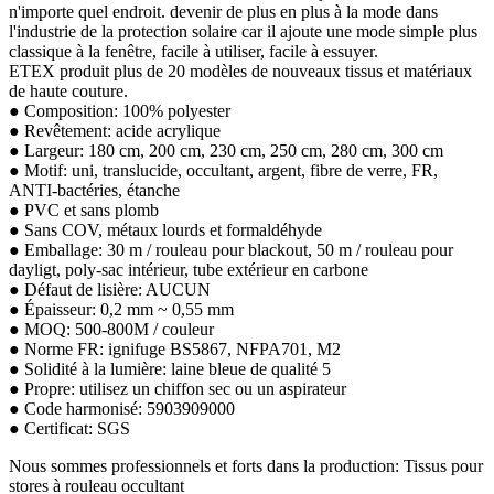
n'importe quel endroit. devenir de plus en plus à la mode dans
l'industrie de la protection solaire car il ajoute une mode simple plus
classique à la fenêtre, facile à utiliser, facile à essuyer.
ETEX produit plus de 20 modèles de nouveaux tissus et matériaux
de haute couture.
● Composition: 100% polyester
● Revêtement: acide acrylique
● Largeur: 180 cm, 200 cm, 230 cm, 250 cm, 280 cm, 300 cm
● Motif: uni, translucide, occultant, argent, fibre de verre, FR,
ANTI-bactéries, étanche
● PVC et sans plomb
● Sans COV, métaux lourds et formaldéhyde
● Emballage: 30 m / rouleau pour blackout, 50 m / rouleau pour
dayligt, poly-sac intérieur, tube extérieur en carbone
● Défaut de lisière: AUCUN
● Épaisseur: 0,2 mm ~ 0,55 mm
● MOQ: 500-800M / couleur
● Norme FR: ignifuge BS5867, NFPA701, M2
● Solidité à la lumière: laine bleue de qualité 5
● Propre: utilisez un chiffon sec ou un aspirateur
● Code harmonisé: 5903909000
● Certificat: SGS
Nous sommes professionnels et forts dans la production: Tissus pour
stores à rouleau occultant