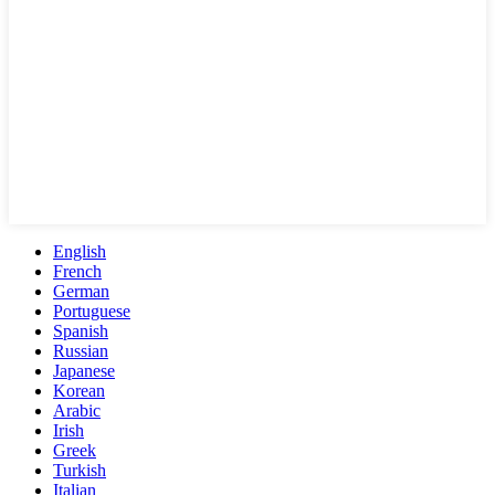
English
French
German
Portuguese
Spanish
Russian
Japanese
Korean
Arabic
Irish
Greek
Turkish
Italian