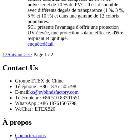
polyester et de 70 % de PVC. Il est disponible
avec différents degrés de transparence (1 %, 3 %,
5 % et 10 %) et dans une gamme de 12 coloris
populaires.
SC1 présente l'avantage d'offrir une protection
UV élevée, une protection solaire efficace, d'être
respirant et ignifugé.
enquête
détail
1
2
Suivant >
>>
Page 1 / 2
Contact
Us
Groupe ETEX de Chine
Téléphone : +86 18761505798
E-mail:
kc@evblindsfactory.com
Télécopieur : +86 510 83391551
WhatsApp : +86 18761505798
WeChat : ETEX520
À propos
Contactez-nous