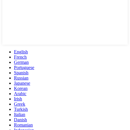
English
French
German
Portuguese
Spanish
Russian
Japanese
Korean
Arabic
Irish
Greek
Turkish
Italian
Danish
Romanian